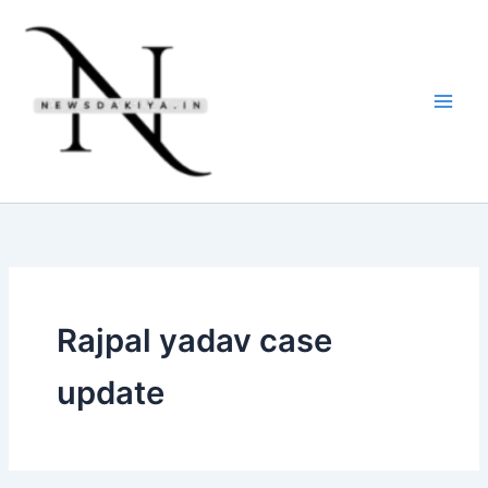
Skip
to
content
Rajpal yadav case
update